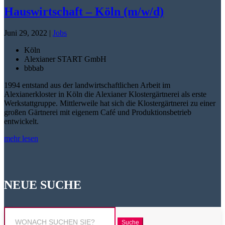
Hauswirtschaft – Köln (m/w/d)
Juni 29, 2022
|
Jobs
Köln
Alexianer START GmbH
bbb
ab
1994 entstand aus der landwirtschaftlichen Arbeit im
Alexianerkloster in Köln die Alexianer Klostergärtnerei als erste
Werkstattgruppe. Mittlerweile hat sich die Klostergärtnerei zu einer
großen Gärtnerei mit eigenem Café und Produktionsbetrieb
entwickelt.
mehr lesen
NEUE SUCHE
Suchen
nach: