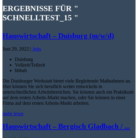
ERGEBNISSE FÜR "
SCHNELLTEST_15 "
Hauswirtschaft – Duisburg (m/w/d)
Juni 29, 2022
|
Jobs
Duisburg
Vollzeit/Teilzeit
bbb
ab
Die Duisburger Werkstatt bietet viele Begleitende Maßnahmen an.
Hier können Sie sich beruflich weiter entwickeln in
unterschiedlichen Arbeitsbereichen. Sie können auch ein Praktikum
auf dem ersten Arbeits-Markt machen, oder Sie können in einer
Firma auf dem ersten Arbeits-Markt arbeiten.
mehr lesen
Hauswirtschaft – Bergisch Gladbach / ...