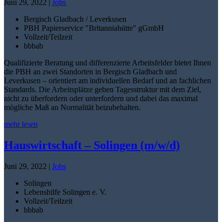
Juni 29, 2022
|
Jobs
Bergisch Gladbach / Leverkusen
PBH Papierservice "Britanniahütte" gGmbH
Vollzeit/Teilzeit
bbb
ab
Qualifizierte Beratung und differenzierte Arbeitsfelder bietet Ihnen
die PBH an zwei Standorten in Bergisch Gladbach und
Leverkusen – orientiert am individuellen Bedarf und an fachlichen
Standards. Die Arbeitsplätze geben Tagesstruktur mit dem Ziel,
nicht zu überfordern oder unterfordern und dabei das maximal
mögliche Maß an Normalität beizubehalten.
mehr lesen
Hauswirtschaft – Solingen (m/w/d)
Juni 29, 2022
|
Jobs
Solingen
Lebenshilfe Solingen e. V.
Vollzeit/Teilzeit
bbb
ab