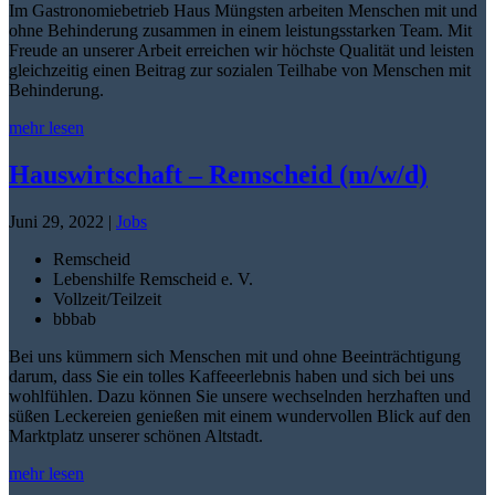
Im Gastronomiebetrieb Haus Müngsten arbeiten Menschen mit und
ohne Behinderung zusammen in einem leistungsstarken Team. Mit
Freude an unserer Arbeit erreichen wir höchste Qualität und leisten
gleichzeitig einen Beitrag zur sozialen Teilhabe von Menschen mit
Behinderung.
mehr lesen
Hauswirtschaft – Remscheid (m/w/d)
Juni 29, 2022
|
Jobs
Remscheid
Lebenshilfe Remscheid e. V.
Vollzeit/Teilzeit
bbb
ab
Bei uns kümmern sich Menschen mit und ohne Beeinträchtigung
darum, dass Sie ein tolles Kaffeeerlebnis haben und sich bei uns
wohlfühlen. Dazu können Sie unsere wechselnden herzhaften und
süßen Leckereien genießen mit einem wundervollen Blick auf den
Marktplatz unserer schönen Altstadt.
mehr lesen