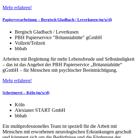
Mehr erfahren!
Papierverarbeitung – Bergisch Gladbach / Leverkusen (m/w/d)
Bergisch Gladbach / Leverkusen
PBH Papierservice "Britanniahütte" gGmbH
Vollzeit/Teilzeit
bbb
ab
Arbeiten mit Begleitung für mehr Lebensfreude und Selbständigkeit
– das ist das Angebot der PBH Papierservice „Britanniahütte“
gGmbH – für Menschen mit psychischer Beeinträchtigung.
Mehr erfahren!
Schreinerei – Köln (m/w/d)
Köln
Alexianer START GmbH
bbb
ab
Ein multiprofessionelles Team ist speziell für die Arbeit mit
Menschen mit erworbenen neurologischen Erkrankungen geschult
und kümmert sich um die Bedürfnisse und die Förderung der