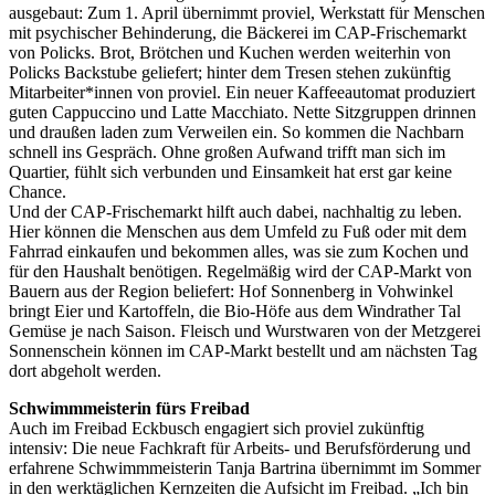
ausgebaut: Zum 1. April übernimmt proviel, Werkstatt für Menschen
mit psychischer Behinderung, die Bäckerei im CAP-Frischemarkt
von Policks. Brot, Brötchen und Kuchen werden weiterhin von
Policks Backstube geliefert; hinter dem Tresen stehen zukünftig
Mitarbeiter*innen von proviel. Ein neuer Kaffeeautomat produziert
guten Cappuccino und Latte Macchiato. Nette Sitzgruppen drinnen
und draußen laden zum Verweilen ein. So kommen die Nachbarn
schnell ins Gespräch. Ohne großen Aufwand trifft man sich im
Quartier, fühlt sich verbunden und Einsamkeit hat erst gar keine
Chance.
Und der CAP-Frischemarkt hilft auch dabei, nachhaltig zu leben.
Hier können die Menschen aus dem Umfeld zu Fuß oder mit dem
Fahrrad einkaufen und bekommen alles, was sie zum Kochen und
für den Haushalt benötigen. Regelmäßig wird der CAP-Markt von
Bauern aus der Region beliefert: Hof Sonnenberg in Vohwinkel
bringt Eier und Kartoffeln, die Bio-Höfe aus dem Windrather Tal
Gemüse je nach Saison. Fleisch und Wurstwaren von der Metzgerei
Sonnenschein können im CAP-Markt bestellt und am nächsten Tag
dort abgeholt werden.
Schwimmmeisterin fürs Freibad
Auch im Freibad Eckbusch engagiert sich proviel zukünftig
intensiv: Die neue Fachkraft für Arbeits- und Berufsförderung und
erfahrene Schwimmmeisterin Tanja Bartrina übernimmt im Sommer
in den werktäglichen Kernzeiten die Aufsicht im Freibad. „Ich bin