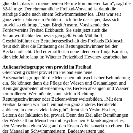
glücklich, dass ich meine beiden Berufe kombinieren kann“, sagt die
52-Jährige. Der ehrenamtliche Freibad-Vorstand ist damit die
ständige Suche nach einem Schwimmmeister los. „Das war seit
ganz vielen Jahren ein Problem – ich finde das super, dass sich
proviel so einbringt“, sagt Birgit Ansorg, Vorsitzende des
Fördervereins Freibad Eckbusch. Sie sieht jetzt auch die
Verantwortlichkeiten besser geregelt. Frank Mühlhoff,
Geschäftsführer der Betreibergesellschaft des Freibads Eckbusch,
freut sich über die Entlastung der Rettungsschwimmer bei der
Beckenaufsicht. Und er erhofft sich neue Ideen von Tanja Bartrina,
die viele Jahre lang im Wittener Freizeitbad Heveney gearbeitet hat.
Außenarbeitsgruppe von proviel im Freibad
Gleichzeitig richtet proviel im Freibad eine neue
Außenarbeitsgruppe für die Menschen mit psychischer Behinderung
ein. Sie können dann die Pflege der Wiesen und Grünanlagen und
Reinigungsarbeiten übernehmen, das Becken absaugen und Wasser
kontrollieren. Wer möchte, kann sich in Richtung
Rettungsschwimmer oder Badeanwärter weiterbilden. „Mit dem
Freibad können wir noch einmal ein ganz anderes Berufsfeld
anbieten, in dem es viele Jobs gibt“, freut sich Yesim Fischer,
Leiterin der Inklusion bei proviel. Denn das Ziel aller Bemühungen
der Werkstatt für Menschen mit psychischen Erkrankungen ist es,
den Menschen einen Weg auf den Ersten Arbeitsmarkt zu ebnen. Da
der Mangel an Schwimmmeistern, Badeanwärtern und