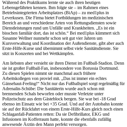
Während des Praktikums lernte sie auch ihren heutigen
Lebensgefährten kennen. Ihm folgte sie – im Rahmen eines
Betriebsintegrierten Arbeitsplatzes (BiAp) – zu med1plus in
Leverkusen. Die Firma bietet Fortbildungen im medizinischen
Bereich an und verschiedene Arten von Rettungsdiensten sowie
Dienstleistungen rund um Unfälle und Krankheiten. „Es ist ein
bisschen familiär dort, das ist schön.“ Bei med1plus kümmert sich
Susanne Wellner nunmehr schon seit gut vier Jahren um
Kursverwaltung und Koordination der Außendienste, gibt aber auch
Erste-Hilfe-Kurse und übernimmt selbst viele Sanitätsdienste. Sie
sitzt in Konzerten und bei Wettkämpfen.
Am liebsten aber versieht sie ihren Dienst im Fußball-Stadion. Denn
sie ist großer Fußball-Fan, insbesondere von Borussia Dortmund.
Zu diesen Spielen nimmt sie manchmal auch frühere
Arbeitskollegen von proviel mit. „Das ist immer ein echtes
Gänsehaut-Feeling!“ Nicht nur das Fußballspiel sorgt regelmäßig für
Adrenalin-Schübe: Die Sanitäterin wurde auch schon mit
brennenden Schals beworfen oder musste Verletzte unter
Polizeischutz aus dem Gästeblock bergen. Sie war bei -18 Grad
ebenso im Einsatz wie bei +35 Grad. Und auf der Autobahn konnte
sie auf der Rückfahrt von einem Erste-Hilfe-Kurs gleich noch einen
Schlaganfall-Patienten retten: Da sie Defibrillator, EKG und
Infusionen im Kofferraum hatte, konnte die ebenfalls zufällig
anwesende Ärztin den Mann perfekt versorgen.