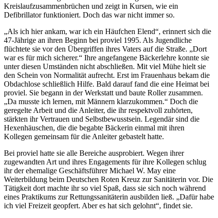
Kreislaufzusammenbrüchen und zeigt in Kursen, wie ein
Defibrillator funktioniert. Doch das war nicht immer so.
„Als ich hier ankam, war ich ein Häufchen Elend“, erinnert sich die
47-Jährige an ihren Beginn bei proviel 1995. Als Jugendliche
flüchtete sie vor den Übergriffen ihres Vaters auf die Straße. „Dort
war es für mich sicherer.“ Ihre angefangene Bäckerlehre konnte sie
unter diesen Umständen nicht abschließen. Mit viel Mühe hielt sie
den Schein von Normalität aufrecht. Erst im Frauenhaus bekam die
Obdachlose schließlich Hilfe. Bald darauf fand die eine Heimat bei
proviel. Sie begann in der Werkstatt und baute Roller zusammen.
„Da musste ich lernen, mit Männern klarzukommen.“ Doch die
geregelte Arbeit und die Anleiter, die ihr respektvoll zuhörten,
stärkten ihr Vertrauen und Selbstbewusstsein. Legendär sind die
Hexenhäuschen, die die begabte Bäckerin einmal mit ihren
Kollegen gemeinsam für die Anleiter gebastelt hatte.
Bei proviel hatte sie alle Bereiche ausprobiert. Wegen ihrer
zugewandten Art und ihres Engagements für ihre Kollegen schlug
ihr der ehemalige Geschäftsführer Michael W. May eine
Weiterbildung beim Deutschen Roten Kreuz zur Sanitäterin vor. Die
Tätigkeit dort machte ihr so viel Spaß, dass sie sich noch während
eines Praktikums zur Rettungssanitäterin ausbilden ließ. „Dafür habe
ich viel Freizeit geopfert. Aber es hat sich gelohnt“, findet sie.