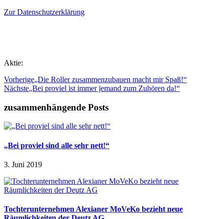
Zur Datenschutzerklärung
Aktie:
Vorherige
„Die Roller zusammenzubauen macht mir Spaß!“
Nächste
„Bei proviel ist immer jemand zum Zuhören da!“
zusammenhängende Posts
„Bei proviel sind alle sehr nett!“
3. Juni 2019
Tochterunternehmen Alexianer MoVeKo bezieht neue
Räumlichkeiten der Deutz AG