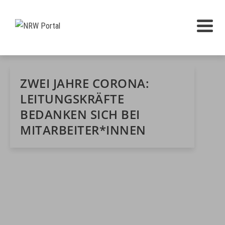
ZWEI JAHRE CORONA:
LEITUNGSKRÄFTE
BEDANKEN SICH BEI
MITARBEITER*INNEN