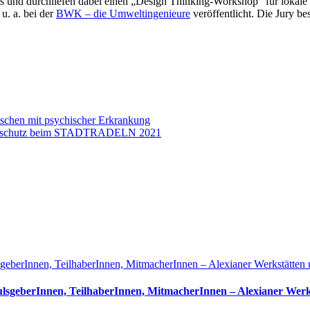
es und durchliefen dabei einen „Design Thinking-Workshop“ für lokale 
u. a. bei der
BWK – die Umweltingenieure
veröffentlicht. Die Jury be
nschen mit psychischer Erkrankung
Klimaschutz beim STADTRADELN 2021
ulsgeberInnen, TeilhaberInnen, MitmacherInnen – Alexianer Werk