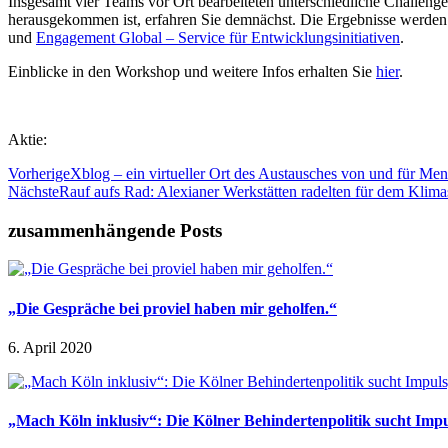
Insgesamt vier Teams vor Ort bearbeiteten unterschiedliche Challeng
herausgekommen ist, erfahren Sie demnächst. Die Ergebnisse werden 
und
Engagement Global – Service für Entwicklungsinitiativen
.
Einblicke in den Workshop und weitere Infos erhalten Sie
hier
.
Aktie:
Vorherige
Xblog – ein virtueller Ort des Austausches von und für Me
Nächste
Rauf aufs Rad: Alexianer Werkstätten radelten für dem 
zusammenhängende Posts
„Die Gespräche bei proviel haben mir geholfen.“
6. April 2020
„Mach Köln inklusiv“: Die Kölner Behindertenpolitik sucht Imp